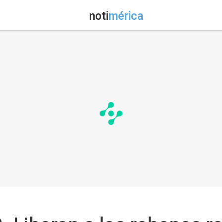
noti
mérica