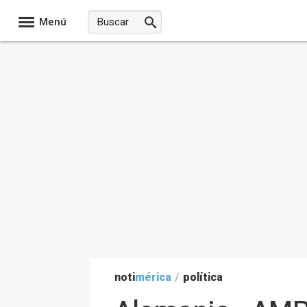
Menú
noti
mérica
/
política