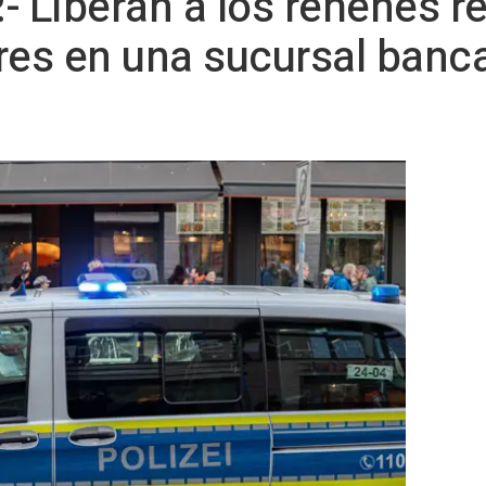
- Liberan a los rehenes r
res en una sucursal banca