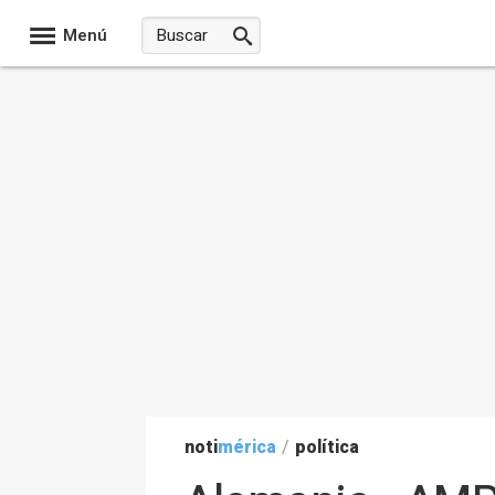
Menú
noti
mérica
/
política