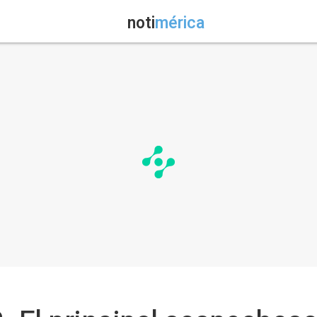
noti
mérica