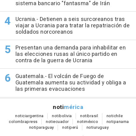
sistema bancario "fantasma" de Irán
Ucrania.- Detienen a seis surcoreanos tras
viajar a Ucrania para tratar la repatriación de
soldados norcoreanos
Presentan una demanda para inhabilitar en
las elecciones rusas al único partido en
contra de la guerra de Ucrania
Guatemala.- El volcán de Fuego de
Guatemala aumenta su actividad y obliga a
las primeras evacuaciones
noti
mérica
notici
argentina
noti
bolivia
noti
brasil
noti
chile
colombia
press
noti
ecuador
noti
méxico
noti
panama
noti
paraguay
noti
perú
noti
uruguay