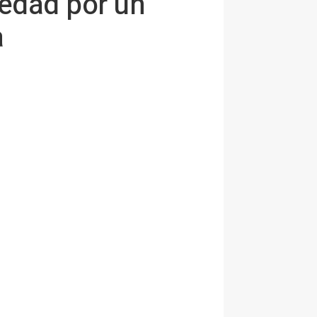
edad por un
a