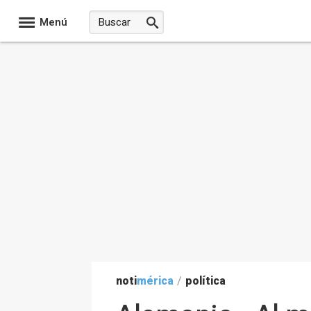
Menú
noti
mérica
/
política