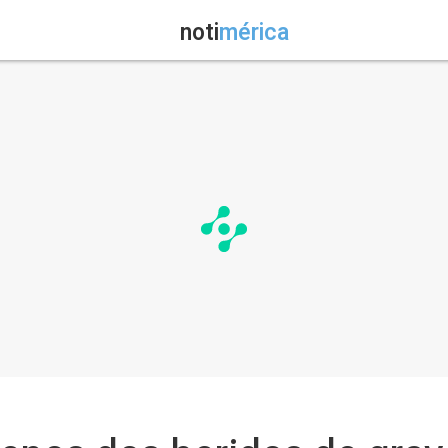
noti
mérica