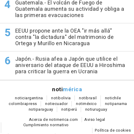
Guatemala.- El volcán de Fuego de
Guatemala aumenta su actividad y obliga a
las primeras evacuaciones
EEUU propone ante la OEA "ir más allá"
contra "la dictadura" del matrimonio de
Ortega y Murillo en Nicaragua
Japón.- Rusia afea a Japón que utilice el
aniversario del ataque de EEUU a Hiroshima
para criticar la guerra en Ucrania
noti
mérica
notici
argentina
noti
bolivia
noti
brasil
noti
chile
colombia
press
noti
ecuador
noti
méxico
noti
panama
noti
paraguay
noti
perú
noti
uruguay
Acerca de notimerica.com
Aviso legal
Cumplimiento normativo
Política de cookies