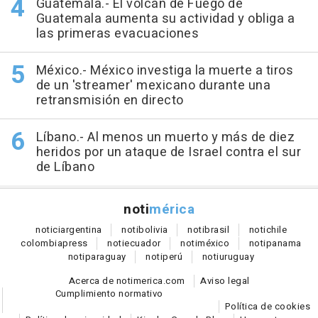
Guatemala.- El volcán de Fuego de
Guatemala aumenta su actividad y obliga a
las primeras evacuaciones
México.- México investiga la muerte a tiros
de un 'streamer' mexicano durante una
retransmisión en directo
Líbano.- Al menos un muerto y más de diez
heridos por un ataque de Israel contra el sur
de Líbano
noti
mérica
notici
argentina
noti
bolivia
noti
brasil
noti
chile
colombia
press
noti
ecuador
noti
méxico
noti
panama
noti
paraguay
noti
perú
noti
uruguay
Acerca de notimerica.com
Aviso legal
Cumplimiento normativo
Política de cookies