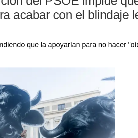
nción del PSOE impide qu
ra acabar con el blindaje l
endiendo que la apoyarían para no hacer "o