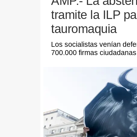
AMP.- La abste
tramite la ILP pa
tauromaquia
Los socialistas venían def
700.000 firmas ciudadanas