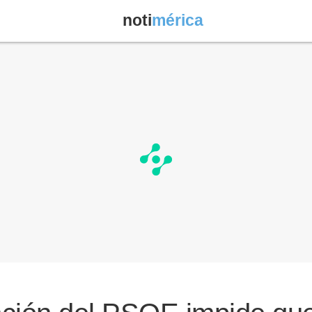
noti
mérica