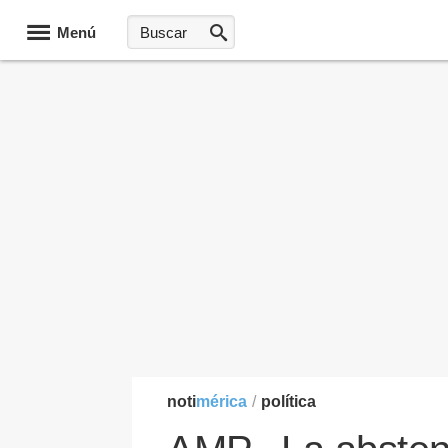
Menú
noti
mérica
/
política