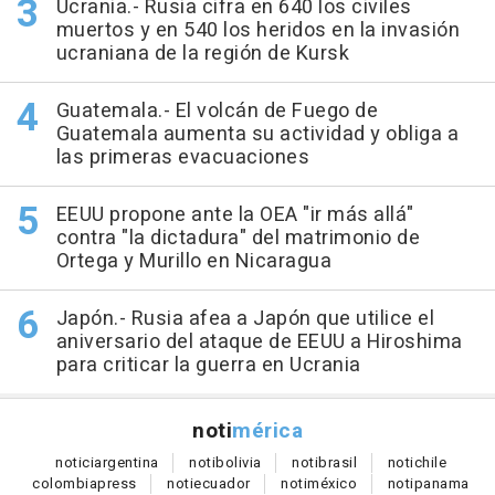
Ucrania.- Rusia cifra en 640 los civiles
muertos y en 540 los heridos en la invasión
ucraniana de la región de Kursk
Guatemala.- El volcán de Fuego de
Guatemala aumenta su actividad y obliga a
las primeras evacuaciones
EEUU propone ante la OEA "ir más allá"
contra "la dictadura" del matrimonio de
Ortega y Murillo en Nicaragua
Japón.- Rusia afea a Japón que utilice el
aniversario del ataque de EEUU a Hiroshima
para criticar la guerra en Ucrania
noti
mérica
notici
argentina
noti
bolivia
noti
brasil
noti
chile
colombia
press
noti
ecuador
noti
méxico
noti
panama