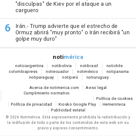
"disculpas" de Kiev por el ataque a un
carguero
Irán.- Trump advierte que el estrecho de
Ormuz abrirá "muy pronto" o Irán recibirá "un
golpe muy duro"
noti
mérica
notici
argentina
noti
bolivia
noti
brasil
noti
chile
colombia
press
noti
ecuador
noti
méxico
noti
panama
noti
paraguay
noti
perú
noti
uruguay
Acerca de notimerica.com
Aviso legal
Cumplimiento normativo
Política de cookies
Política de privacidad
Kiosko Google Play
Hemeroteca
Publicidad estatal
© 2026 Notimérica.
Está expresamente prohibida la redistribución y
la redifusión de todo o parte de los contenidos de esta web sin su
previo y expreso consentimiento.