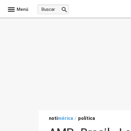
Menú
noti
mérica
/
política