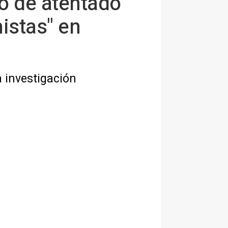
nto de atentado
istas" en
 investigación