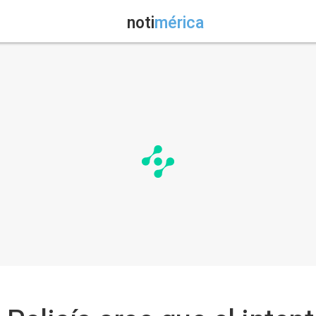
noti
mérica