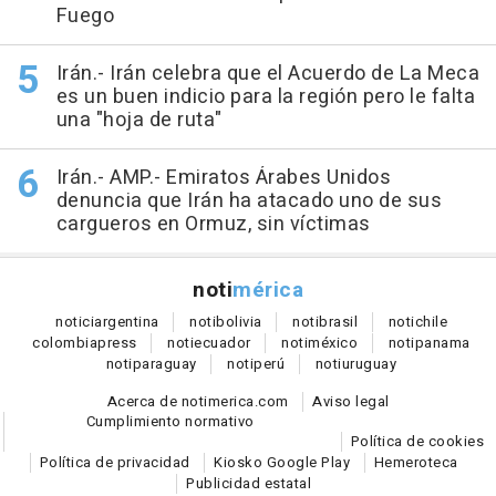
Fuego
Irán.- Irán celebra que el Acuerdo de La Meca
es un buen indicio para la región pero le falta
una "hoja de ruta"
Irán.- AMP.- Emiratos Árabes Unidos
denuncia que Irán ha atacado uno de sus
cargueros en Ormuz, sin víctimas
noti
mérica
notici
argentina
noti
bolivia
noti
brasil
noti
chile
colombia
press
noti
ecuador
noti
méxico
noti
panama
noti
paraguay
noti
perú
noti
uruguay
Acerca de notimerica.com
Aviso legal
Cumplimiento normativo
Política de cookies
Política de privacidad
Kiosko Google Play
Hemeroteca
Publicidad estatal