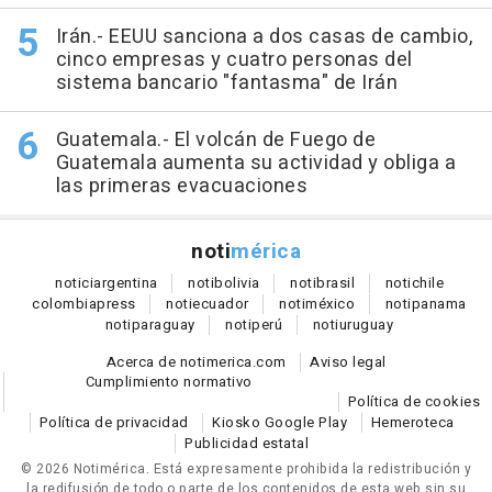
Irán.- EEUU sanciona a dos casas de cambio,
cinco empresas y cuatro personas del
sistema bancario "fantasma" de Irán
Guatemala.- El volcán de Fuego de
Guatemala aumenta su actividad y obliga a
las primeras evacuaciones
noti
mérica
notici
argentina
noti
bolivia
noti
brasil
noti
chile
colombia
press
noti
ecuador
noti
méxico
noti
panama
noti
paraguay
noti
perú
noti
uruguay
Acerca de notimerica.com
Aviso legal
Cumplimiento normativo
Política de cookies
Política de privacidad
Kiosko Google Play
Hemeroteca
Publicidad estatal
© 2026 Notimérica.
Está expresamente prohibida la redistribución y
la redifusión de todo o parte de los contenidos de esta web sin su