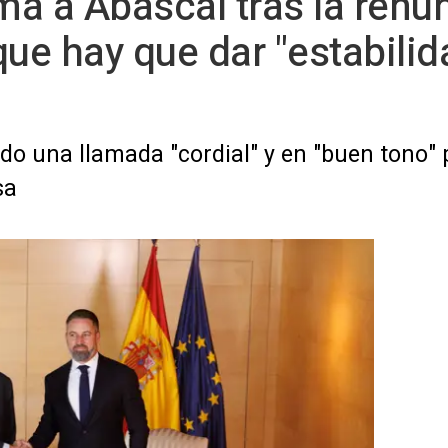
ama a Abascal tras la ren
ue hay que dar "estabilida
do una llamada "cordial" y en "buen tono"
sa