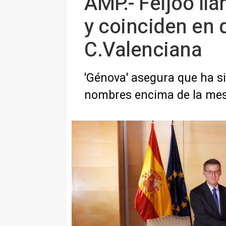
AMP.- Feijóo ll
y coinciden en q
C.Valenciana
'Génova' asegura que ha si
nombres encima de la me