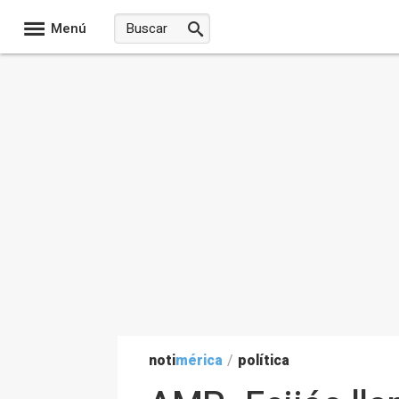
Menú
noti
mérica
/
política