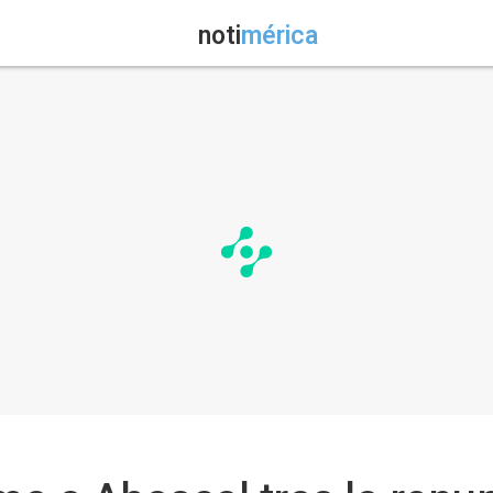
noti
mérica