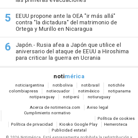
las primeras evacuaciones
EEUU propone ante la OEA "ir más allá"
contra "la dictadura" del matrimonio de
Ortega y Murillo en Nicaragua
Japón.- Rusia afea a Japón que utilice el
aniversario del ataque de EEUU a Hiroshima
para criticar la guerra en Ucrania
noti
mérica
notici
argentina
noti
bolivia
noti
brasil
noti
chile
colombia
press
noti
ecuador
noti
méxico
noti
panama
noti
paraguay
noti
perú
noti
uruguay
Acerca de notimerica.com
Aviso legal
Cumplimiento normativo
Política de cookies
Política de privacidad
Kiosko Google Play
Hemeroteca
Publicidad estatal
© 2026 Notimérica.
Está expresamente prohibida la redistribución y