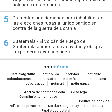
soldados norcoreanos
Presentan una demanda para inhabilitar en
las elecciones rusas al único partido en
contra de la guerra de Ucrania
Guatemala.- El volcán de Fuego de
Guatemala aumenta su actividad y obliga a
las primeras evacuaciones
noti
mérica
notici
argentina
noti
bolivia
noti
brasil
noti
chile
colombia
press
noti
ecuador
noti
méxico
noti
panama
noti
paraguay
noti
perú
noti
uruguay
Acerca de notimerica.com
Aviso legal
Cumplimiento normativo
Política de cookies
Política de privacidad
Kiosko Google Play
Hemeroteca
Publicidad estatal