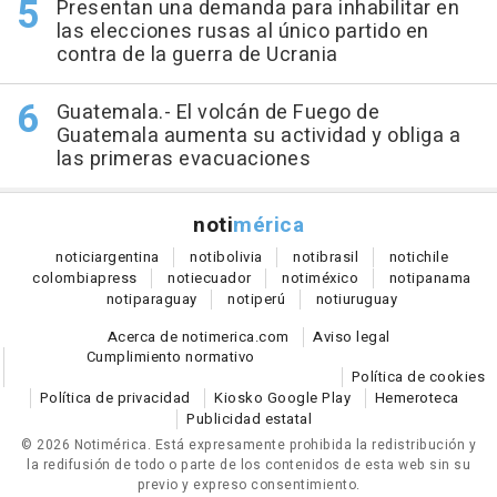
Presentan una demanda para inhabilitar en
las elecciones rusas al único partido en
contra de la guerra de Ucrania
Guatemala.- El volcán de Fuego de
Guatemala aumenta su actividad y obliga a
las primeras evacuaciones
noti
mérica
notici
argentina
noti
bolivia
noti
brasil
noti
chile
colombia
press
noti
ecuador
noti
méxico
noti
panama
noti
paraguay
noti
perú
noti
uruguay
Acerca de notimerica.com
Aviso legal
Cumplimiento normativo
Política de cookies
Política de privacidad
Kiosko Google Play
Hemeroteca
Publicidad estatal
© 2026 Notimérica.
Está expresamente prohibida la redistribución y
la redifusión de todo o parte de los contenidos de esta web sin su
previo y expreso consentimiento.