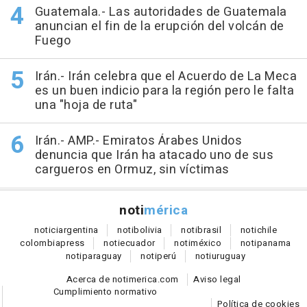
Guatemala.- Las autoridades de Guatemala
anuncian el fin de la erupción del volcán de
Fuego
Irán.- Irán celebra que el Acuerdo de La Meca
es un buen indicio para la región pero le falta
una "hoja de ruta"
Irán.- AMP.- Emiratos Árabes Unidos
denuncia que Irán ha atacado uno de sus
cargueros en Ormuz, sin víctimas
noti
mérica
notici
argentina
noti
bolivia
noti
brasil
noti
chile
colombia
press
noti
ecuador
noti
méxico
noti
panama
noti
paraguay
noti
perú
noti
uruguay
Acerca de notimerica.com
Aviso legal
Cumplimiento normativo
Política de cookies