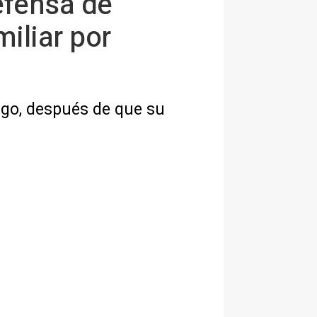
efensa de
iliar por
argo, después de que su