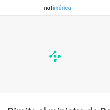
noti
mérica