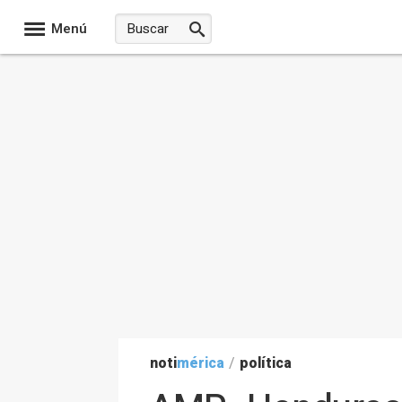
Menú
noti
mérica
/
política