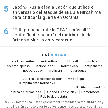
Japón.- Rusia afea a Japón que utilice el
aniversario del ataque de EEUU a Hiroshima
para criticar la guerra en Ucrania
EEUU propone ante la OEA "ir más allá"
contra "la dictadura" del matrimonio de
Ortega y Murillo en Nicaragua
noti
mérica
notici
argentina
noti
bolivia
noti
brasil
noti
chile
colombia
press
noti
ecuador
noti
méxico
noti
panama
noti
paraguay
noti
perú
noti
uruguay
Acerca de notimerica.com
Aviso legal
Cumplimiento normativo
Política de cookies
Política de privacidad
Kiosko Google Play
Hemeroteca
Publicidad estatal
© 2026 Notimérica.
Está expresamente prohibida la redistribución y
la redifusión de todo o parte de los contenidos de esta web sin su