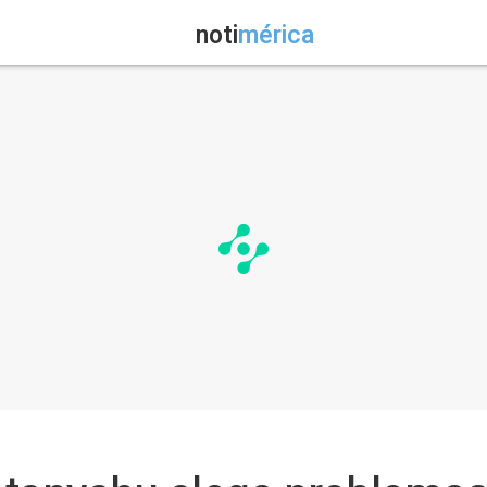
noti
mérica