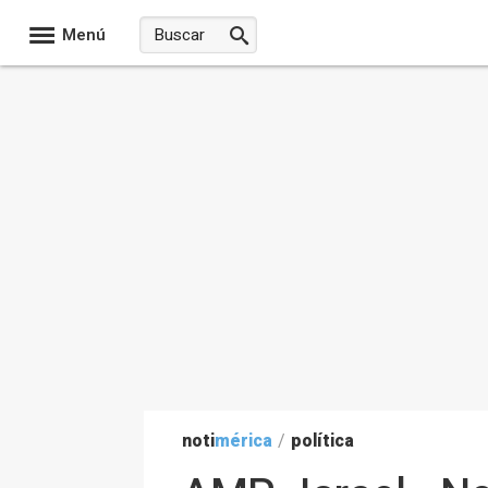
Menú
noti
mérica
/
política