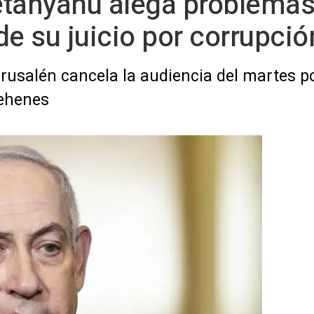
Netanyahu alega problema
de su juicio por corrupció
 Jerusalén cancela la audiencia del martes 
rehenes