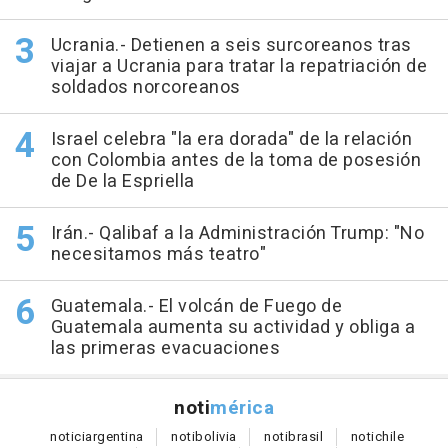
Ucrania.- Detienen a seis surcoreanos tras
viajar a Ucrania para tratar la repatriación de
soldados norcoreanos
Israel celebra "la era dorada" de la relación
con Colombia antes de la toma de posesión
de De la Espriella
Irán.- Qalibaf a la Administración Trump: "No
necesitamos más teatro"
Guatemala.- El volcán de Fuego de
Guatemala aumenta su actividad y obliga a
las primeras evacuaciones
noti
mérica
notici
argentina
noti
bolivia
noti
brasil
noti
chile