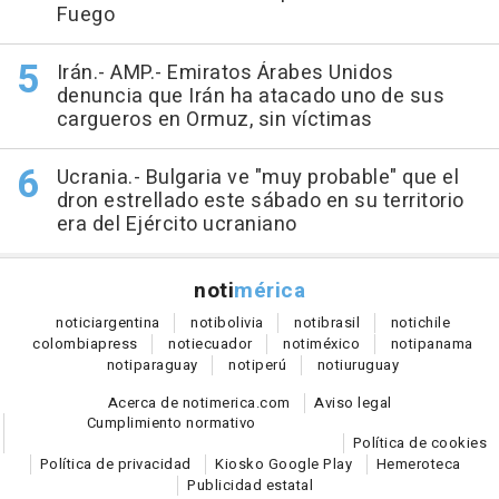
Fuego
Irán.- AMP.- Emiratos Árabes Unidos
denuncia que Irán ha atacado uno de sus
cargueros en Ormuz, sin víctimas
Ucrania.- Bulgaria ve "muy probable" que el
dron estrellado este sábado en su territorio
era del Ejército ucraniano
noti
mérica
notici
argentina
noti
bolivia
noti
brasil
noti
chile
colombia
press
noti
ecuador
noti
méxico
noti
panama
noti
paraguay
noti
perú
noti
uruguay
Acerca de notimerica.com
Aviso legal
Cumplimiento normativo
Política de cookies
Política de privacidad
Kiosko Google Play
Hemeroteca
Publicidad estatal