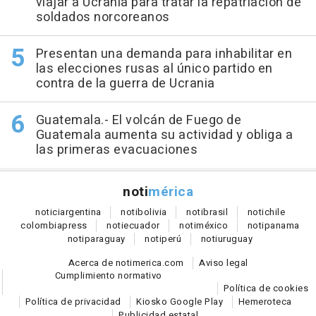
viajar a Ucrania para tratar la repatriación de
soldados norcoreanos
Presentan una demanda para inhabilitar en
las elecciones rusas al único partido en
contra de la guerra de Ucrania
Guatemala.- El volcán de Fuego de
Guatemala aumenta su actividad y obliga a
las primeras evacuaciones
noti
mérica
notici
argentina
noti
bolivia
noti
brasil
noti
chile
colombia
press
noti
ecuador
noti
méxico
noti
panama
noti
paraguay
noti
perú
noti
uruguay
Acerca de notimerica.com
Aviso legal
Cumplimiento normativo
Política de cookies
Política de privacidad
Kiosko Google Play
Hemeroteca
Publicidad estatal