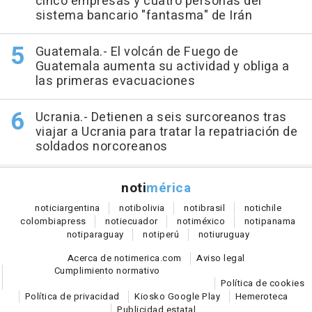
cinco empresas y cuatro personas del
sistema bancario "fantasma" de Irán
Guatemala.- El volcán de Fuego de
Guatemala aumenta su actividad y obliga a
las primeras evacuaciones
Ucrania.- Detienen a seis surcoreanos tras
viajar a Ucrania para tratar la repatriación de
soldados norcoreanos
noti
mérica
notici
argentina
noti
bolivia
noti
brasil
noti
chile
colombia
press
noti
ecuador
noti
méxico
noti
panama
noti
paraguay
noti
perú
noti
uruguay
Acerca de notimerica.com
Aviso legal
Cumplimiento normativo
Política de cookies
Política de privacidad
Kiosko Google Play
Hemeroteca
Publicidad estatal