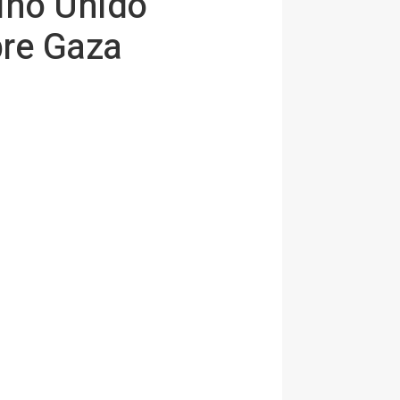
eino Unido
bre Gaza