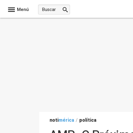
Menú
noti
mérica
/
política