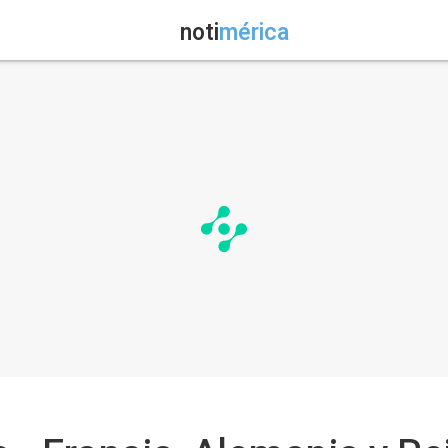
noti
mérica