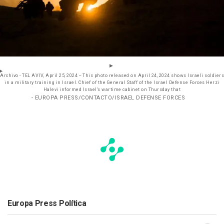
Archivo - TEL AVIV, April 25, 2024 -- This photo released on April 24, 2024 shows Israeli soldiers
in a military training in Israel. Chief of the General Staff of the Israel Defense Forces Herzi
Halevi informed Israel's wartime cabinet on Thursday that
- EUROPA PRESS/CONTACTO/ISRAEL DEFENSE FORCES
Europa Press Política