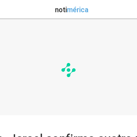
noti
mérica