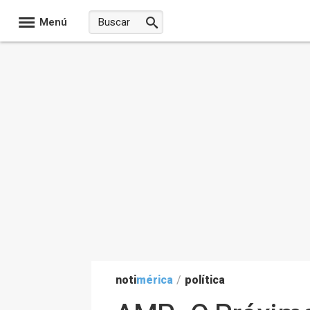
Menú
noti
mérica
/
política