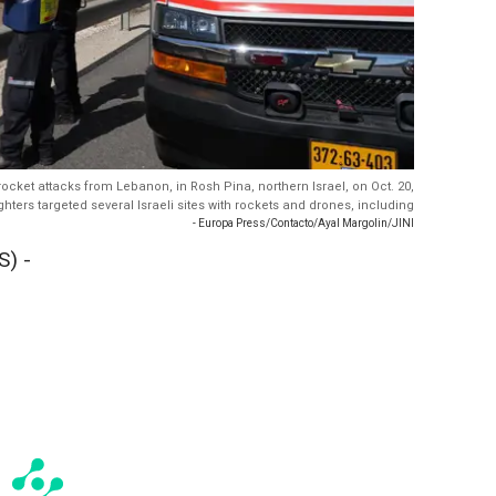
rocket attacks from Lebanon, in Rosh Pina, northern Israel, on Oct. 20,
ghters targeted several Israeli sites with rockets and drones, including
- Europa Press/Contacto/Ayal Margolin/JINI
) -