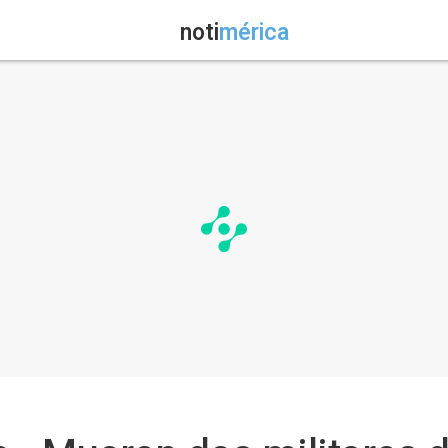
noti
mérica