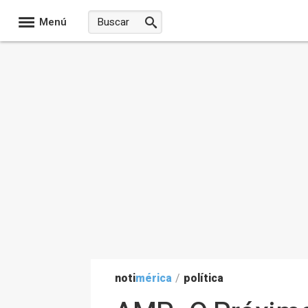
Menú
noti
mérica
/
política