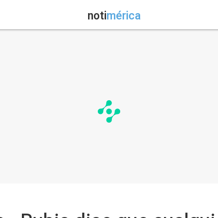
noti
mérica