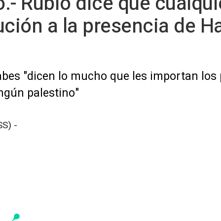
.- Rubio dice que cualqui
ución a la presencia de H
abes "dicen lo mucho que les importan los 
ingún palestino"
S) -