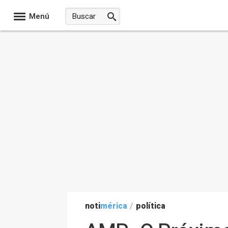
Menú
noti
mérica
/
política