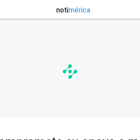
noti
mérica