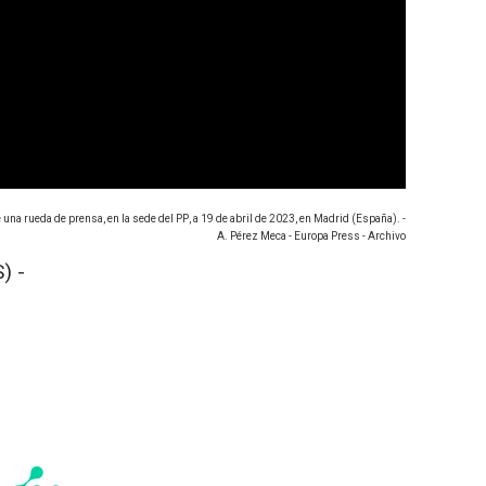
 una rueda de prensa, en la sede del PP, a 19 de abril de 2023, en Madrid (España). -
A. Pérez Meca - Europa Press - Archivo
) -