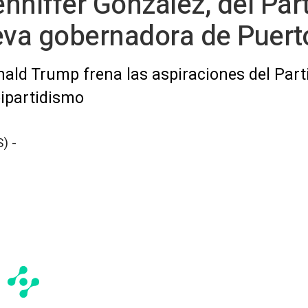
enniffer González, del Pa
eva gobernadora de Puert
nald Trump frena las aspiraciones del Part
bipartidismo
) -