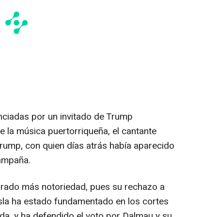
nciadas por un invitado de Trump
e la música puertorriqueña, el cantante
Trump, con quien días atrás había aparecido
campaña.
brado más notoriedad, pues su rechazo a
 isla ha estado fundamentado en los cortes
ada, y ha defendido el voto por Dalmau y su