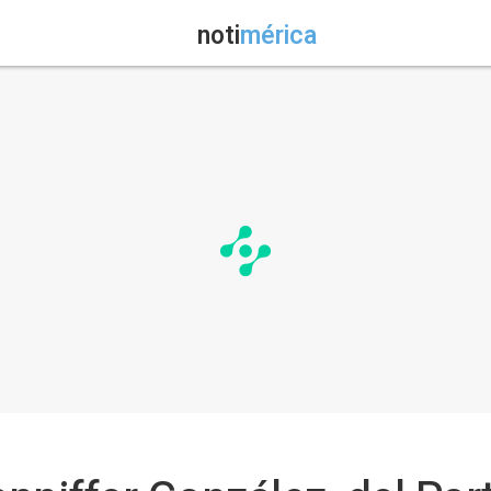
noti
mérica