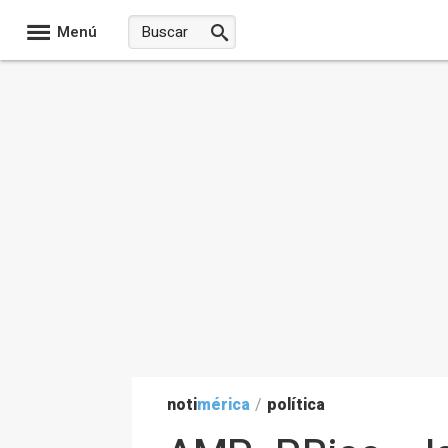
Menú
noti
mérica
/
política