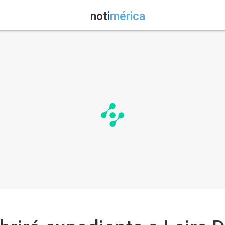
noti
mérica