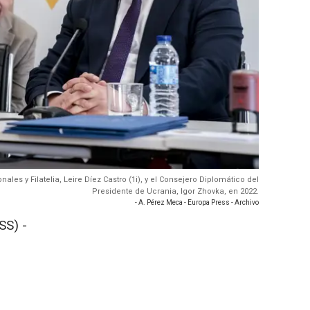
ales y Filatelia, Leire Díez Castro (1i), y el Consejero Diplomático del
Presidente de Ucrania, Igor Zhovka, en 2022.
- A. Pérez Meca - Europa Press - Archivo
SS) -