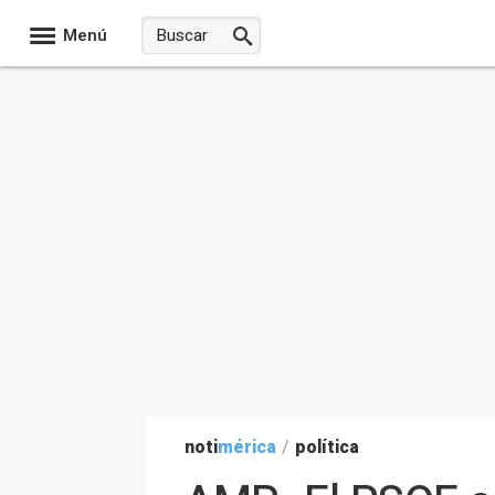
Menú
noti
mérica
/
política