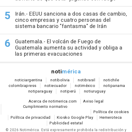
Irán.- EEUU sanciona a dos casas de cambio,
cinco empresas y cuatro personas del
sistema bancario "fantasma" de Irán
Guatemala.- El volcán de Fuego de
Guatemala aumenta su actividad y obliga a
las primeras evacuaciones
noti
mérica
notici
argentina
noti
bolivia
noti
brasil
noti
chile
colombia
press
noti
ecuador
noti
méxico
noti
panama
noti
paraguay
noti
perú
noti
uruguay
Acerca de notimerica.com
Aviso legal
Cumplimiento normativo
Política de cookies
Política de privacidad
Kiosko Google Play
Hemeroteca
Publicidad estatal
© 2026 Notimérica.
Está expresamente prohibida la redistribución y