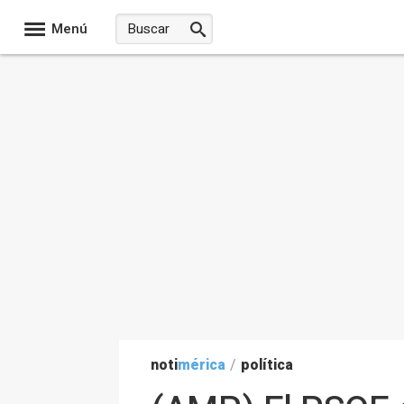
Menú
noti
mérica
/
política