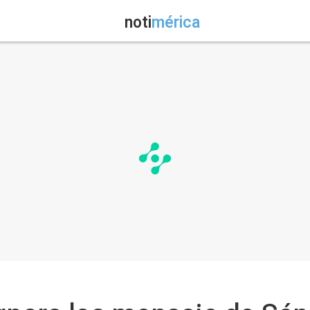
noti
mérica