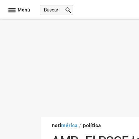
Menú
noti
mérica
/
política