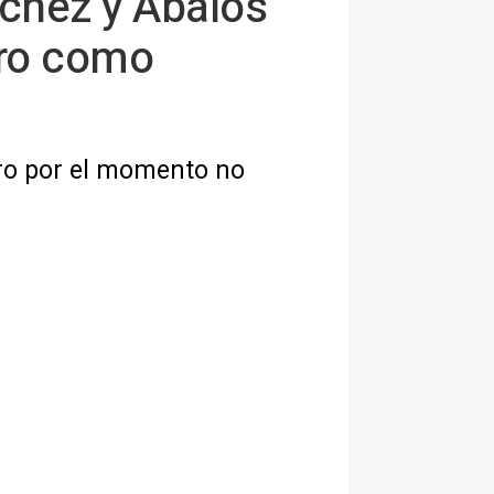
chez y Ábalos
stro como
ero por el momento no