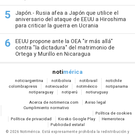
Japón.- Rusia afea a Japón que utilice el
aniversario del ataque de EEUU a Hiroshima
para criticar la guerra en Ucrania
EEUU propone ante la OEA "ir más allá"
contra "la dictadura" del matrimonio de
Ortega y Murillo en Nicaragua
noti
mérica
notici
argentina
noti
bolivia
noti
brasil
noti
chile
colombia
press
noti
ecuador
noti
méxico
noti
panama
noti
paraguay
noti
perú
noti
uruguay
Acerca de notimerica.com
Aviso legal
Cumplimiento normativo
Política de cookies
Política de privacidad
Kiosko Google Play
Hemeroteca
Publicidad estatal
© 2026 Notimérica.
Está expresamente prohibida la redistribución y