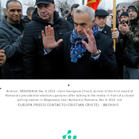
Archivo - MOGOSOAIA, Dec. 8, 2024 -- Calin Georgescu (front), winner of the first round of
Romania's presidential elections, gestures after talking to the media in front of a closed
polling station in Mogosoaia, near Bucharest, Romania, Dec. 8, 2024. Ind
- EUROPA PRESS/CONTACTO/CRISTIAN CRISTEL - ARCHIVO