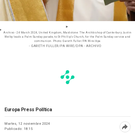
Archivo - 24 March 2024, United Kingdom, Maidstone: The Archbishop of Canterbury Justin
Welby leads a Palm Sunday parade, to St Phillip's Church, for the Palm Sunday service and
communion. Photo: Gareth Fuller/PA Wire/dpa
- GARETH FULLER/PA WIRE/DPA - ARCHIVO
Europa Press Política
Martes, 12 noviembre 2024
Publicado: 18:15
Abri