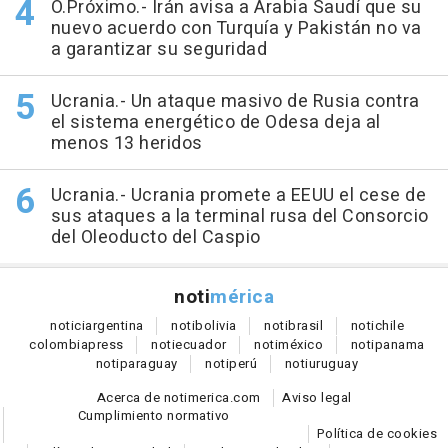
O.Próximo.- Irán avisa a Arabia Saudí que su
nuevo acuerdo con Turquía y Pakistán no va
a garantizar su seguridad
Ucrania.- Un ataque masivo de Rusia contra
el sistema energético de Odesa deja al
menos 13 heridos
Ucrania.- Ucrania promete a EEUU el cese de
sus ataques a la terminal rusa del Consorcio
del Oleoducto del Caspio
noti
mérica
notici
argentina
noti
bolivia
noti
brasil
noti
chile
colombia
press
noti
ecuador
noti
méxico
noti
panama
noti
paraguay
noti
perú
noti
uruguay
Acerca de notimerica.com
Aviso legal
Cumplimiento normativo
Política de cookies