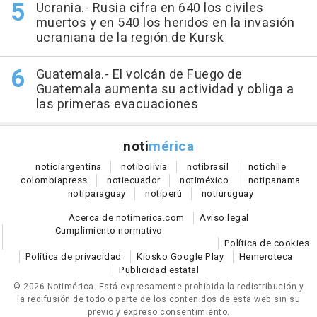
Ucrania.- Rusia cifra en 640 los civiles
muertos y en 540 los heridos en la invasión
ucraniana de la región de Kursk
Guatemala.- El volcán de Fuego de
Guatemala aumenta su actividad y obliga a
las primeras evacuaciones
noti
mérica
notici
argentina
noti
bolivia
noti
brasil
noti
chile
colombia
press
noti
ecuador
noti
méxico
noti
panama
noti
paraguay
noti
perú
noti
uruguay
Acerca de notimerica.com
Aviso legal
Cumplimiento normativo
Política de cookies
Política de privacidad
Kiosko Google Play
Hemeroteca
Publicidad estatal
© 2026 Notimérica.
Está expresamente prohibida la redistribución y
la redifusión de todo o parte de los contenidos de esta web sin su
previo y expreso consentimiento.