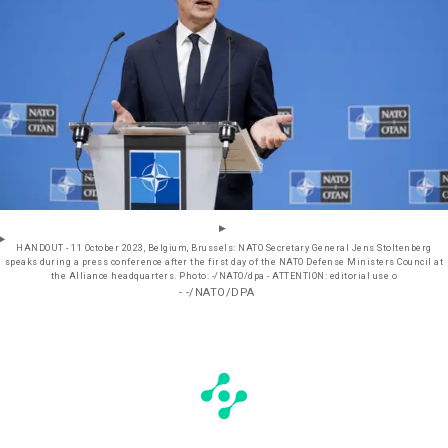
HANDOUT - 11 October 2023, Belgium, Brussels: NATO Secretary General Jens Stoltenberg
speaks during a press conference after the first day of the NATO Defense Ministers Council at
the Alliance headquarters. Photo: -/NATO/dpa - ATTENTION: editorial use o
- -/NATO/DPA