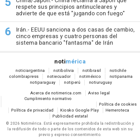
China/Japón.- China reclama a Japón que
respete sus principios antinucleares y
advierte de que está "jugando con fuego"
Irán.- EEUU sanciona a dos casas de cambio,
cinco empresas y cuatro personas del
sistema bancario "fantasma" de Irán
noti
mérica
notici
argentina
noti
bolivia
noti
brasil
noti
chile
colombia
press
noti
ecuador
noti
méxico
noti
panama
noti
paraguay
noti
perú
noti
uruguay
Acerca de notimerica.com
Aviso legal
Cumplimiento normativo
Política de cookies
Política de privacidad
Kiosko Google Play
Hemeroteca
Publicidad estatal
© 2026 Notimérica.
Está expresamente prohibida la redistribución y
la redifusión de todo o parte de los contenidos de esta web sin su
previo y expreso consentimiento.