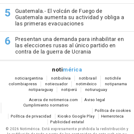
Guatemala.- El volcán de Fuego de
Guatemala aumenta su actividad y obliga a
las primeras evacuaciones
Presentan una demanda para inhabilitar en
las elecciones rusas al único partido en
contra de la guerra de Ucrania
noti
mérica
notici
argentina
noti
bolivia
noti
brasil
noti
chile
colombia
press
noti
ecuador
noti
méxico
noti
panama
noti
paraguay
noti
perú
noti
uruguay
Acerca de notimerica.com
Aviso legal
Cumplimiento normativo
Política de cookies
Política de privacidad
Kiosko Google Play
Hemeroteca
Publicidad estatal
© 2026 Notimérica.
Está expresamente prohibida la redistribución y