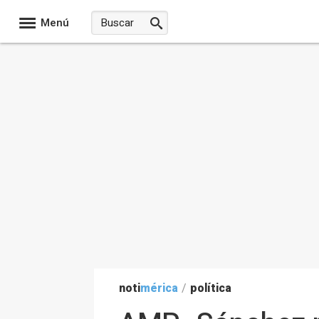
Menú
noti
mérica
/
política