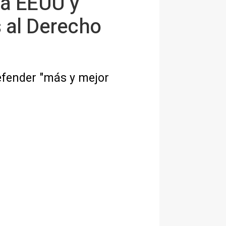
ia EEUU y
s al Derecho
 defender "más y mejor