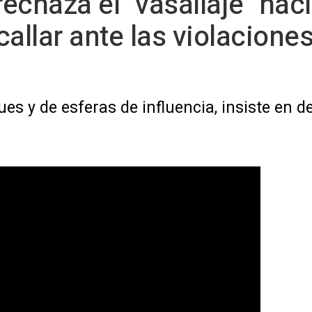
echaza el "vasallaje" hac
allar ante las violacione
ques y de esferas de influencia, insiste en