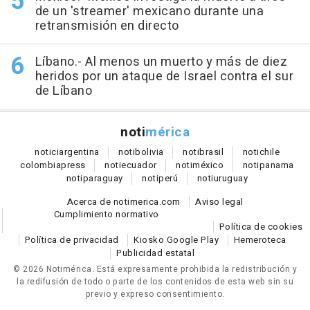
de un 'streamer' mexicano durante una
retransmisión en directo
Líbano.- Al menos un muerto y más de diez
heridos por un ataque de Israel contra el sur
de Líbano
noti
mérica
notici
argentina
noti
bolivia
noti
brasil
noti
chile
colombia
press
noti
ecuador
noti
méxico
noti
panama
noti
paraguay
noti
perú
noti
uruguay
Acerca de notimerica.com
Aviso legal
Cumplimiento normativo
Política de cookies
Política de privacidad
Kiosko Google Play
Hemeroteca
Publicidad estatal
© 2026 Notimérica.
Está expresamente prohibida la redistribución y
la redifusión de todo o parte de los contenidos de esta web sin su
previo y expreso consentimiento.