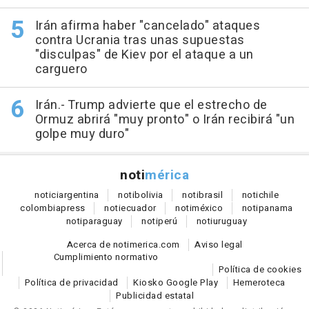
Irán afirma haber "cancelado" ataques
contra Ucrania tras unas supuestas
"disculpas" de Kiev por el ataque a un
carguero
Irán.- Trump advierte que el estrecho de
Ormuz abrirá "muy pronto" o Irán recibirá "un
golpe muy duro"
noti
mérica
notici
argentina
noti
bolivia
noti
brasil
noti
chile
colombia
press
noti
ecuador
noti
méxico
noti
panama
noti
paraguay
noti
perú
noti
uruguay
Acerca de notimerica.com
Aviso legal
Cumplimiento normativo
Política de cookies
Política de privacidad
Kiosko Google Play
Hemeroteca
Publicidad estatal