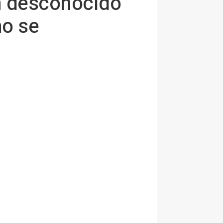
n desconocido"
no se