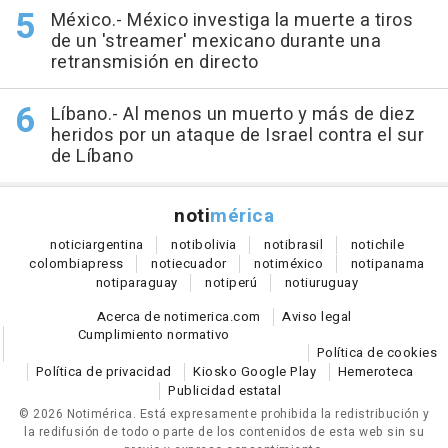
México.- México investiga la muerte a tiros
de un 'streamer' mexicano durante una
retransmisión en directo
Líbano.- Al menos un muerto y más de diez
heridos por un ataque de Israel contra el sur
de Líbano
noti
mérica
notici
argentina
noti
bolivia
noti
brasil
noti
chile
colombia
press
noti
ecuador
noti
méxico
noti
panama
noti
paraguay
noti
perú
noti
uruguay
Acerca de notimerica.com
Aviso legal
Cumplimiento normativo
Política de cookies
Política de privacidad
Kiosko Google Play
Hemeroteca
Publicidad estatal
© 2026 Notimérica.
Está expresamente prohibida la redistribución y
la redifusión de todo o parte de los contenidos de esta web sin su