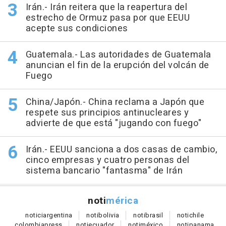
Irán.- Irán reitera que la reapertura del
estrecho de Ormuz pasa por que EEUU
acepte sus condiciones
Guatemala.- Las autoridades de Guatemala
anuncian el fin de la erupción del volcán de
Fuego
China/Japón.- China reclama a Japón que
respete sus principios antinucleares y
advierte de que está "jugando con fuego"
Irán.- EEUU sanciona a dos casas de cambio,
cinco empresas y cuatro personas del
sistema bancario "fantasma" de Irán
noti
mérica
notici
argentina
noti
bolivia
noti
brasil
noti
chile
colombia
press
noti
ecuador
noti
méxico
noti
panama