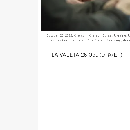
October 20, 2023, Kherson, Kherson Oblast, Ukraine: U
Forces Commander-in-Chief Valerii Zaluzhnyi, during 
LA VALETA 28 Oct. (DPA/EP) -