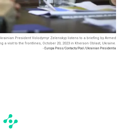
krainian President Volodymyr Zelenskyy listens to a briefing by Armed
a visit to the frontlines, October 20, 2023 in Kherson Oblast, Ukraine.
- Europa Press/Contacto/Pool /Ukrainian Presidentia