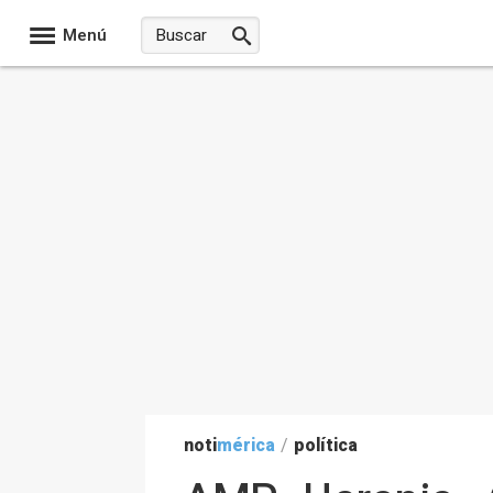
Menú
noti
mérica
/
política