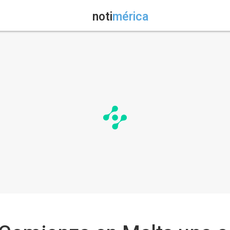
noti
mérica