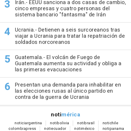
Irán.- EEUU sanciona a dos casas de cambio,
cinco empresas y cuatro personas del
sistema bancario "fantasma" de Irán
Ucrania.- Detienen a seis surcoreanos tras
viajar a Ucrania para tratar la repatriación de
soldados norcoreanos
Guatemala.- El volcán de Fuego de
Guatemala aumenta su actividad y obliga a
las primeras evacuaciones
Presentan una demanda para inhabilitar en
las elecciones rusas al único partido en
contra de la guerra de Ucrania
noti
mérica
notici
argentina
noti
bolivia
noti
brasil
noti
chile
colombia
press
noti
ecuador
noti
méxico
noti
panama