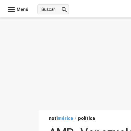
Menú
noti
mérica
/
política