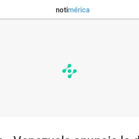
noti
mérica